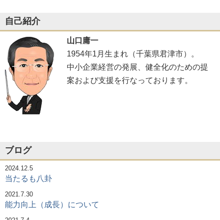
る
話
post:
post:
稿
は
レ
自己紹介
捨
ベ
山口庸一
つ
ル
ナ
1954年1月生まれ（千葉県君津市）。
る
の
に
向
中小企業経営の発展、健全化のための提
あ
上
ビ
案および支援を行なっております。
り
に
モ
つ
ゲ
ー
い
ニ
て
ン
ー
グ
ブログ
セ
ミ
シ
2024.12.5
ナ
当たるも八卦
ー
2021.7.30
ョ
の
能力向上（成長）について
講