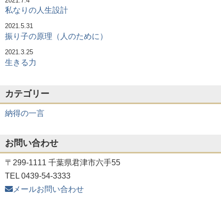
2021.7.4
話
ン
私なりの人生設計
か
ら：
2021.5.31
振り子の原理（人のために）
0
７/
2021.3.25
２
生きる力
４
カテゴリー
納得の一言
お問い合わせ
〒299-1111 千葉県君津市六手55
TEL 0439-54-3333
メールお問い合わせ