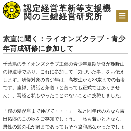
中
認定経営革新等支援機
堅・
中
関の三鍵経営研究所
小
企
業
の
素直に聞く：ライオンズクラブ・青少
皆
様
年育成研修に参加して
に
経
営
千葉県のライオンズクラブ主催の青少年夏期研修が鹿野山
の
の禅道場であり、これに参加して「気づいた事」をお伝え
発
展・
します。研修対象の青少年は、高校生から28歳までの若者
健
です。座禅、講話と茶道（と言っても正式ではありませ
全
化
ん）、写経と私もやったことのないことに挑戦しました。
の
た
め
「僕の髪が肩まで伸びて・・・」 私と同年代の方なら吉
の
田拓郎のこの歌をご存知でしょう。 私も若いときなら、
提
案
男性の髪の毛が肩まであってもそう違和感なかったでしょ
を