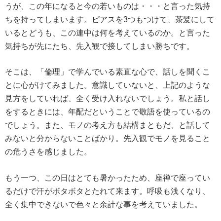
うが、この年になると今の若いものは・・・と言った気持
行
っ
ちを持ってしまいます。ピアスを3つもつけて、茶髪にして
て
いるとどうも、この連中は何を考えているのか。と言った
い
ま
気持ちが先にたち、先入観で接してしまい勝ちです。
す。
（認
定
そこは、「倫理」で学んでいる素直な心で、話しを聞くこ
支
とに心がけてみました。意識していないと、上記のような
援
機
見方をしていれば、全く受け入れないでしょう。私と話し
関
をするときには、年配だということで敬語を使っているの
ID
107412000210）
でしょう。また、モノの考え方も結構まともだ、と話して
みないと分からないことばかり。先入観でモノを見ること
の危うさを感じました。
もう一つ、この日はとても暑かったため、座禅で座ってい
るだけで汗がボタボタとたれて来ます。呼吸も浅くなり、
全く集中できないで色々と余計な事を考えていました。