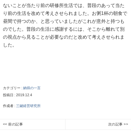
ないことが当たり前の研修所生活では、普段のあって当た
り前の生活を改めて考えさせられました。お粥1杯の朝食で
昼間で持つのか、と思っていましたがこれが意外と持つも
のでした。普段の生活に感謝するには、そこから離れて別
の視点から見ることが必要なのだと改めて考えさせられま
した。
カテゴリー :
納得の一言
投稿日 :
2019.12.4
作成者 :
三鍵経営研究所
投
<< 前の記事
次の記事 >>
得
対
Previous
Next