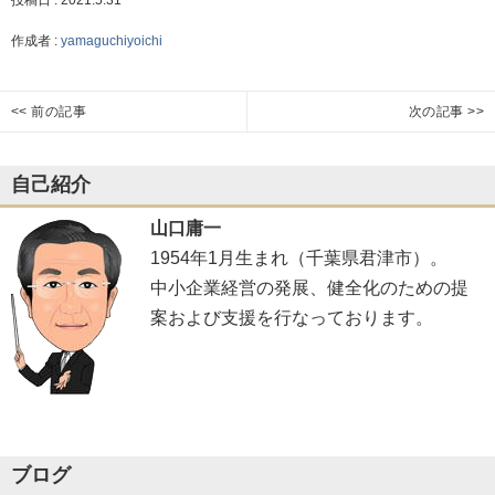
投稿日 :
2021.5.31
作成者 :
yamaguchiyoichi
投
<< 前の記事
次の記事 >>
生
私
Previous
Next
き
な
post:
post:
稿
る
り
自己紹介
力
の
山口庸一
人
ナ
1954年1月生まれ（千葉県君津市）。
生
設
中小企業経営の発展、健全化のための提
計
ビ
案および支援を行なっております。
ゲ
ー
ブログ