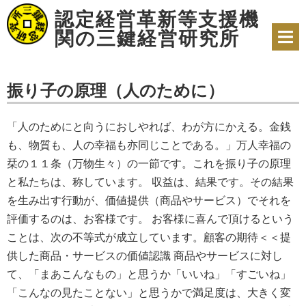
中
認定経営革新等支援機
堅・
中
関の三鍵経営研究所
小
企
業
の
振り子の原理（人のために）
皆
様
に
「人のためにと向うにおしやれば、わが方にかえる。金銭
経
営
も、物質も、人の幸福も亦同じことである。」万人幸福の
の
栞の１１条（万物生々）の一節です。これを振り子の原理
発
展・
と私たちは、称しています。 収益は、結果です。その結果
健
を生み出す行動が、価値提供（商品やサービス）でそれを
全
化
評価するのは、お客様です。 お客様に喜んで頂けるという
の
ことは、次の不等式が成立しています。顧客の期待＜＜提
た
め
供した商品・サービスの価値認識 商品やサービスに対し
の
て、「まあこんなもの」と思うか「いいね」「すごいね」
提
案
「こんなの見たことない」と思うかで満足度は、大きく変
を