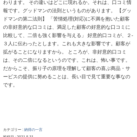
わります。 その違いはどこに現れるか。それは、口コミ情
行
っ
報です。グッドマンの法則というものがあります。 【グッ
て
ドマンの第二法則】 「苦情処理(対応)に不満を抱いた顧客
い
ま
の非好意的な口コミは、満足した顧客の好意的な口コミに
す。
比較して、二倍も強く影響を与える」 好意的口コミが、２-
（認
定
３人に伝わったとします。これも大きな影響です。顧客が
支
拡がることになりますから。 ところが、非好意的口コミ
援
機
は、その二倍になるというのです。これは、怖い事です。
関
だからこそ、振り子の原理を理解して顧客の喜ぶ商品・サ
ID
107412000210）
ービスの提供に努めることは、長い目で見て重要な事なの
です。
カテゴリー :
納得の一言